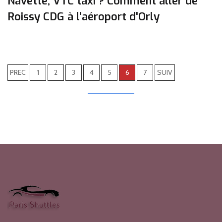
Navette, VTC taxi ? Comment aller de
Roissy CDG à l'aéroport d'Orly
PREC
1
2
3
4
5
6
7
SUIV
LOAD MORE