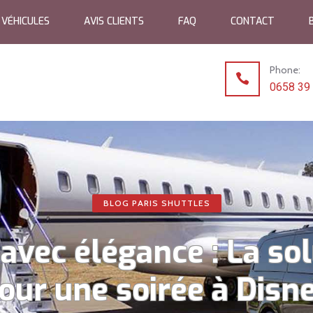
VÉHICULES
AVIS CLIENTS
FAQ
CONTACT
Phone:
0658 39
BLOG PARIS SHUTTLES
avec élégance : La so
our une soirée à Disn