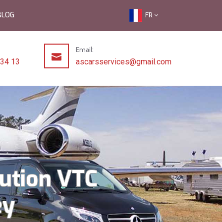
BLOG
FR
Email:
 34 13
ascarsservices@gmail.com
lution VTC
ey